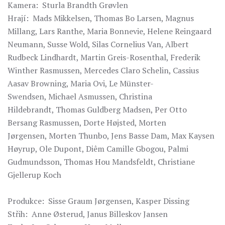
Kamera: Sturla Brandth Grøvlen
Hrají: Mads Mikkelsen, Thomas Bo Larsen, Magnus
Millang, Lars Ranthe, Maria Bonnevie, Helene Reingaard
Neumann, Susse Wold, Silas Cornelius Van, Albert
Rudbeck Lindhardt, Martin Greis-Rosenthal, Frederik
Winther Rasmussen, Mercedes Claro Schelin, Cassius
Aasav Browning, Maria Ovi, Le Münster-
Swendsen, Michael Asmussen, Christina
Hildebrandt, Thomas Guldberg Madsen, Per Otto
Bersang Rasmussen, Dorte Højsted, Morten
Jørgensen, Morten Thunbo, Jens Basse Dam, Max Kaysen
Høyrup, Ole Dupont, Diêm Camille Gbogou, Palmi
Gudmundsson, Thomas Hou Mandsfeldt, Christiane
Gjellerup Koch
Produkce: Sisse Graum Jørgensen, Kasper Dissing
Střih: Anne Østerud, Janus Billeskov Jansen