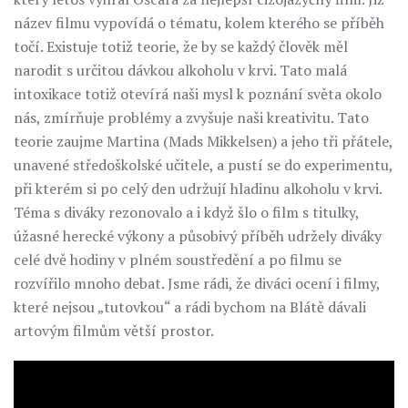
název filmu vypovídá o tématu, kolem kterého se příběh
točí. Existuje totiž teorie, že by se každý člověk měl
narodit s určitou dávkou alkoholu v krvi. Tato malá
intoxikace totiž otevírá naši mysl k poznání světa okolo
nás, zmírňuje problémy a zvyšuje naši kreativitu. Tato
teorie zaujme Martina (Mads Mikkelsen) a jeho tři přátele,
unavené středoškolské učitele, a pustí se do experimentu,
při kterém si po celý den udržují hladinu alkoholu v krvi.
Téma s diváky rezonovalo a i když šlo o film s titulky,
úžasné herecké výkony a působivý příběh udržely diváky
celé dvě hodiny v plném soustředění a po filmu se
rozvířilo mnoho debat. Jsme rádi, že diváci ocení i filmy,
které nejsou „tutovkou“ a rádi bychom na Blátě dávali
artovým filmům větší prostor.