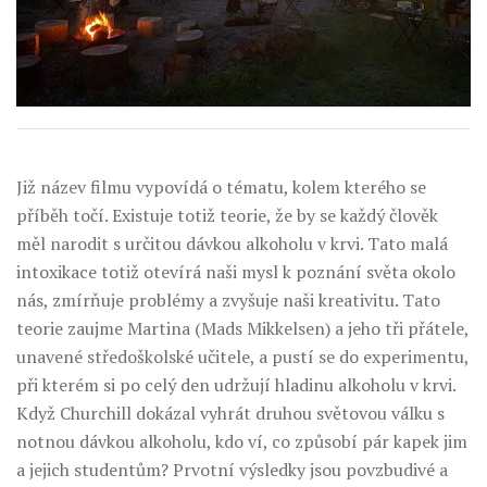
Již název filmu vypovídá o tématu, kolem kterého se
příběh točí. Existuje totiž teorie, že by se každý člověk
měl narodit s určitou dávkou alkoholu v krvi. Tato malá
intoxikace totiž otevírá naši mysl k poznání světa okolo
nás, zmírňuje problémy a zvyšuje naši kreativitu. Tato
teorie zaujme Martina (Mads Mikkelsen) a jeho tři přátele,
unavené středoškolské učitele, a pustí se do experimentu,
při kterém si po celý den udržují hladinu alkoholu v krvi.
Když Churchill dokázal vyhrát druhou světovou válku s
notnou dávkou alkoholu, kdo ví, co způsobí pár kapek jim
a jejich studentům? Prvotní výsledky jsou povzbudivé a