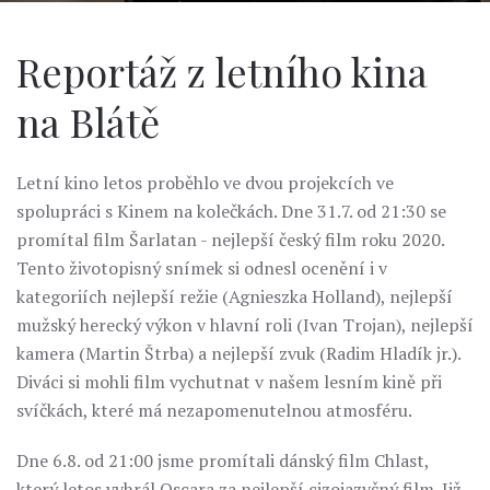
Reportáž z letního kina
na Blátě
Letní kino letos proběhlo ve dvou projekcích ve
spolupráci s Kinem na kolečkách. Dne 31.7. od 21:30 se
promítal film Šarlatan - nejlepší český film roku 2020.
Tento životopisný snímek si odnesl ocenění i v
kategoriích nejlepší režie (Agnieszka Holland), nejlepší
mužský herecký výkon v hlavní roli (Ivan Trojan), nejlepší
kamera (Martin Štrba) a nejlepší zvuk (Radim Hladík jr.).
Diváci si mohli film vychutnat v našem lesním kině při
svíčkách, které má nezapomenutelnou atmosféru.
Dne 6.8. od 21:00 jsme promítali dánský film Chlast,
který letos vyhrál Oscara za nejlepší cizojazyčný film. Již